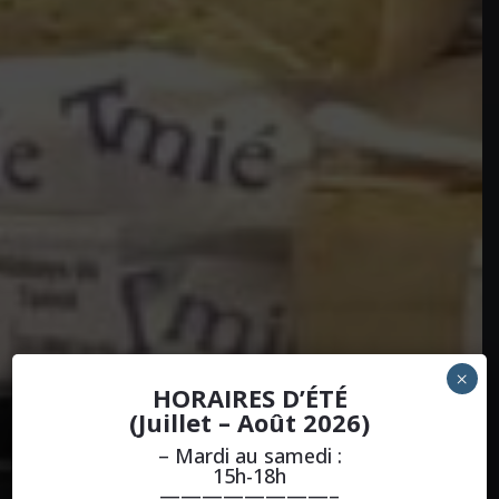
L'AMI
×
HORAIRES D’ÉTÉ
FROMAGER
(Juillet – Août 2026)
– Mardi au samedi :
15h-18h
————————–